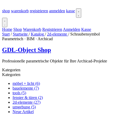
shop
warenkorb
registrieren
anmelden
kasse
Home
Shop
Warenkorb
Registrieren
Anmelden
Kasse
Start
/
Startseite
/
Katalog
/
2d-elemente
/
Schraubensymbol
Parametrisch · BIM · Archicad
GDL-Object
Shop
Professionelle parametrische Objekte für Ihre Archicad-Projekte
Kategorien
Kategorien
möbel + licht (6)
bauelemente (7)
tools (5)
fenster & türen (2)
2d-elemente (27)
umgebung (5)
Neue Artikel