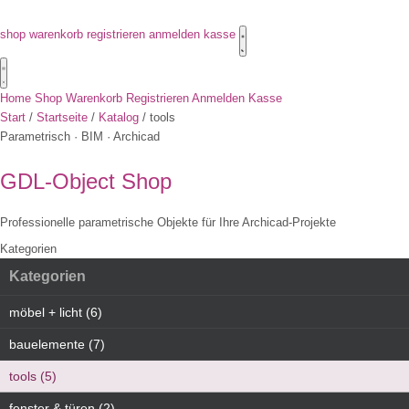
shop
warenkorb
registrieren
anmelden
kasse
Home
Shop
Warenkorb
Registrieren
Anmelden
Kasse
Start
/
Startseite
/
Katalog
/
tools
Parametrisch · BIM · Archicad
GDL-Object
Shop
Professionelle parametrische Objekte für Ihre Archicad-Projekte
Kategorien
Kategorien
möbel + licht (6)
bauelemente (7)
tools (5)
fenster & türen (2)