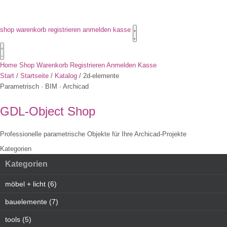
shop
warenkorb
registrieren
anmelden
kasse
Home
Shop
Warenkorb
Registrieren
Anmelden
Kasse
Start
/
Startseite
/
Katalog
/
2d-elemente
Parametrisch · BIM · Archicad
GDL-Object
Shop
Professionelle parametrische Objekte für Ihre Archicad-Projekte
Kategorien
Kategorien
möbel + licht (6)
bauelemente (7)
tools (5)