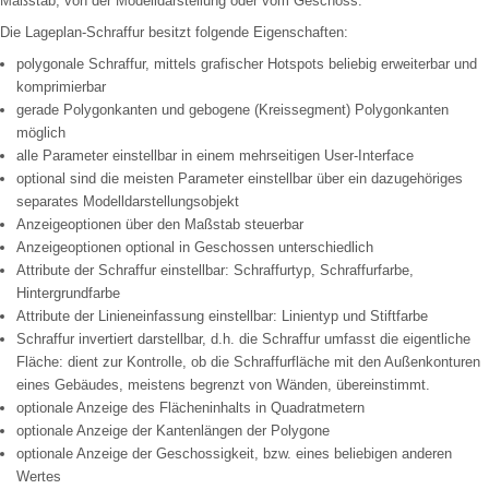
Maßstab, von der Modelldarstellung oder vom Geschoss.
Die Lageplan-Schraffur besitzt folgende Eigenschaften:
polygonale Schraffur, mittels grafischer Hotspots beliebig erweiterbar und
komprimierbar
gerade Polygonkanten und gebogene (Kreissegment) Polygonkanten
möglich
alle Parameter einstellbar in einem mehrseitigen User-Interface
optional sind die meisten Parameter einstellbar über ein dazugehöriges
separates Modelldarstellungsobjekt
Anzeigeoptionen über den Maßstab steuerbar
Anzeigeoptionen optional in Geschossen unterschiedlich
Attribute der Schraffur einstellbar: Schraffurtyp, Schraffurfarbe,
Hintergrundfarbe
Attribute der Linieneinfassung einstellbar: Linientyp und Stiftfarbe
Schraffur invertiert darstellbar, d.h. die Schraffur umfasst die eigentliche
Fläche: dient zur Kontrolle, ob die Schraffurfläche mit den Außenkonturen
eines Gebäudes, meistens begrenzt von Wänden, übereinstimmt.
optionale Anzeige des Flächeninhalts in Quadratmetern
optionale Anzeige der Kantenlängen der Polygone
optionale Anzeige der Geschossigkeit, bzw. eines beliebigen anderen
Wertes