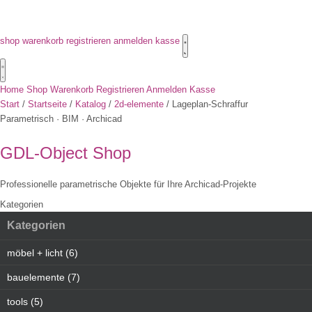
shop
warenkorb
registrieren
anmelden
kasse
Home
Shop
Warenkorb
Registrieren
Anmelden
Kasse
Start
/
Startseite
/
Katalog
/
2d-elemente
/
Lageplan-Schraffur
Parametrisch · BIM · Archicad
GDL-Object
Shop
Professionelle parametrische Objekte für Ihre Archicad-Projekte
Kategorien
Kategorien
möbel + licht (6)
bauelemente (7)
tools (5)