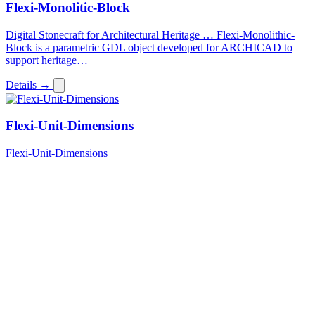
Flexi-Monolitic-Block
Digital Stonecraft for Architectural Heritage … Flexi-Monolithic-
Block is a parametric GDL object developed for ARCHICAD to
support heritage…
Details →
Flexi-Unit-Dimensions
Flexi-Unit-Dimensions
Flexi-Unit-Dimensions
Details →
Ihr Partner für praxisnahe
parametrische GDL-Objekte
und maßgeschneiderte
Archicad-Bibliotheken.
Services