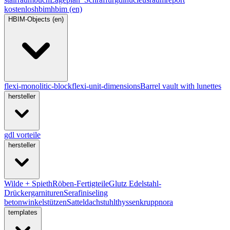
kostenlos
hbim
hbim (en)
HBIM-Objects (en)
flexi-monolitic-block
flexi-unit-dimensions
Barrel vault with lunettes
hersteller
gdl vorteile
hersteller
Wilde + Spieth
Röben-Fertigteile
Glutz Edelstahl-
Drückergarnituren
Serafini
seling
betonwinkelstützen
Satteldachstuhl
thyssenkrupp
nora
templates