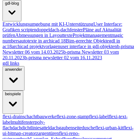
gdl-blog
Entwicklungsumgebung mit KI-Unterstützung
User Interface:
Grafiken scripten
doppeldach-dachfenster
Pläne auf Aktualität
prüfen
Abmessungen in Layouttexte
Projektmanagement
magic
numbers
autotexte in archicad 18
Bim-gerechte Objekte
gdl in
ac18
archicad projektvorlagen
user interface in gdl-objekten
b-prisma
Newsletter 06 vom 14.03.2025
b-prisma Newsletter 03 vom
20.11.2023
b-prisma newsletter 02 vom 16.11.2023
gdl links
anwender
beispiele
flexi-drain
schachtbauwerke
flexi-zone-stamp
flexi-label
flexi-text-
label
multifenster
poly-
flachdach
dichtlinie
satteldach
gaubenseite
dusche
flexi-urban-kit
flexi-
ui-bitmap-creator
zargentüren
flexi-reno-
stair
raumbuch
Lageplan_Schraffur
gdlnucleus
raumreport