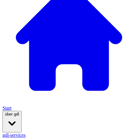
Start
über gdl
gdl-services