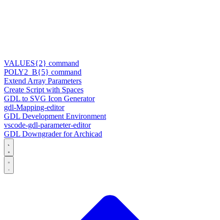
VALUES{2} command
POLY2_B{5} command
Extend Array Parameters
Create Script with Spaces
GDL to SVG Icon Generator
gdl-Mapping-editor
GDL Development Environment
vscode-gdl-parameter-editor
GDL Downgrader for Archicad