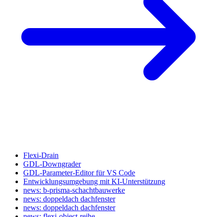
Flexi-Drain
GDL-Downgrader
GDL-Parameter-Editor für VS Code
Entwicklungsumgebung mit KI-Unterstützung
news: b-prisma-schachtbauwerke
news: doppeldach dachfenster
news: doppeldach dachfenster
news: flexi-object-reihe