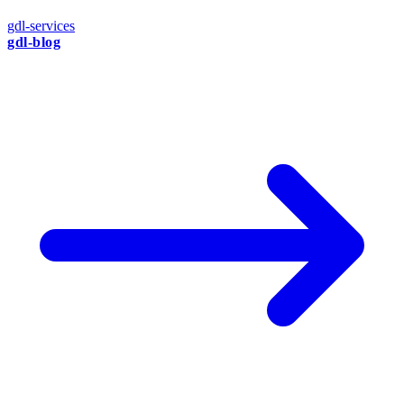
gdl-services
gdl-blog