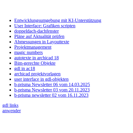
Entwicklungsumgebung mit KI-Unterstützung
User Interface: Grafiken scripten
doppeldach-dachfenster
Pläne auf Aktualität prüfen
Abmessungen in Layouttexte
Projektmanagement
magic numbers
autotexte in archicad 18
Bim-gerechte Objekte
gdl in ac18
archicad projektvorlagen
user interface in gdl-objekten
b-prisma Newsletter 06 vom 14.03.2025
b-prisma Newsletter 03 vom 20.11.2023
b-prisma newsletter 02 vom 16.11.2023
gdl links
anwender