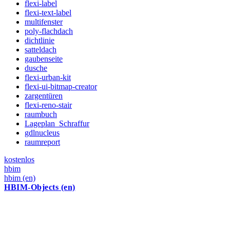
flexi-label
flexi-text-label
multifenster
poly-flachdach
dichtlinie
satteldach
gaubenseite
dusche
flexi-urban-kit
flexi-ui-bitmap-creator
zargentüren
flexi-reno-stair
raumbuch
Lageplan_Schraffur
gdlnucleus
raumreport
kostenlos
hbim
hbim (en)
HBIM-Objects (en)