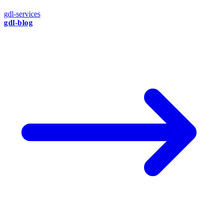
gdl-services
gdl-blog