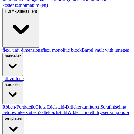
kostenlos
hbim
hbim (en)
HBIM-Objects (en)
flexi-unit-dimensions
flexi-monolitic-block
Barrel vault with lunettes
hersteller
gdl vorteile
hersteller
Röben-Fertigteile
Glutz Edelstahl-Drückergarnituren
Serafini
seling
betonwinkelstützen
Satteldachstuhl
Wilde + Spieth
thyssenkrupp
nora
templates