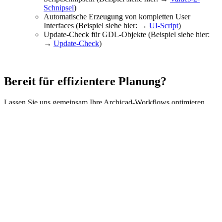
Schnipsel
)
Automatische Erzeugung von kompletten User
Interfaces (Beispiel siehe hier: →
UI-Script
)
Update-Check für GDL-Objekte (Beispiel siehe hier:
→
Update-Check
)
Bereit für effizientere Planung?
Lassen Sie uns gemeinsam Ihre Archicad-Workflows optimieren.
Projekt anfragen
Ihr Partner für praxisnahe
parametrische GDL-Objekte
und maßgeschneiderte
Archicad-Bibliotheken.
Services
GDL-Objekte
Objekt-Wünsche