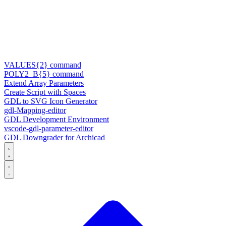
VALUES{2} command
POLY2_B{5} command
Extend Array Parameters
Create Script with Spaces
GDL to SVG Icon Generator
gdl-Mapping-editor
GDL Development Environment
vscode-gdl-parameter-editor
GDL Downgrader for Archicad