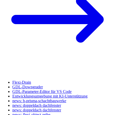
Flexi-Drain
GDL-Downgrader
GDL-Parameter-Editor für VS Code
Entwicklungsumgebung mit KI-Unterstützung
news: b-prisma-schachtbauwerke
news: doppeldach dachfenster
news: doppeldach dachfenster
news: flexi-object-reihe