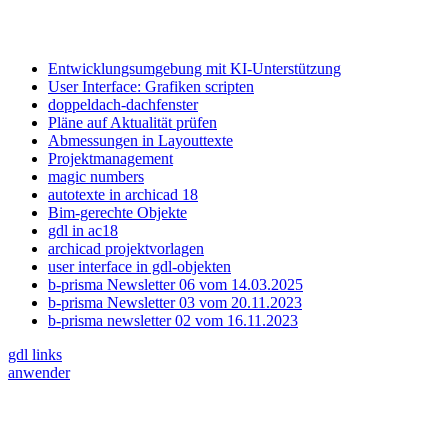
Entwicklungsumgebung mit KI-Unterstützung
User Interface: Grafiken scripten
doppeldach-dachfenster
Pläne auf Aktualität prüfen
Abmessungen in Layouttexte
Projektmanagement
magic numbers
autotexte in archicad 18
Bim-gerechte Objekte
gdl in ac18
archicad projektvorlagen
user interface in gdl-objekten
b-prisma Newsletter 06 vom 14.03.2025
b-prisma Newsletter 03 vom 20.11.2023
b-prisma newsletter 02 vom 16.11.2023
gdl links
anwender