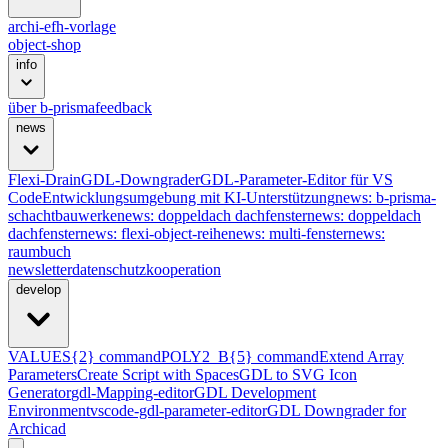
archi-efh-vorlage
object-shop
info
über b-prisma
feedback
news
Flexi-Drain
GDL-Downgrader
GDL-Parameter-Editor für VS
Code
Entwicklungsumgebung mit KI-Unterstützung
news: b-prisma-
schachtbauwerke
news: doppeldach dachfenster
news: doppeldach
dachfenster
news: flexi-object-reihe
news: multi-fenster
news:
raumbuch
newsletter
datenschutz
kooperation
develop
VALUES{2} command
POLY2_B{5} command
Extend Array
Parameters
Create Script with Spaces
GDL to SVG Icon
Generator
gdl-Mapping-editor
GDL Development
Environment
vscode-gdl-parameter-editor
GDL Downgrader for
Archicad