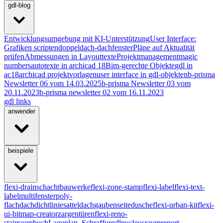
gdl-blog
Entwicklungsumgebung mit KI-Unterstützung
User Interface:
Grafiken scripten
doppeldach-dachfenster
Pläne auf Aktualität
prüfen
Abmessungen in Layouttexte
Projektmanagement
magic
numbers
autotexte in archicad 18
Bim-gerechte Objekte
gdl in
ac18
archicad projektvorlagen
user interface in gdl-objekten
b-prisma
Newsletter 06 vom 14.03.2025
b-prisma Newsletter 03 vom
20.11.2023
b-prisma newsletter 02 vom 16.11.2023
gdl links
anwender
beispiele
flexi-drain
schachtbauwerke
flexi-zone-stamp
flexi-label
flexi-text-
label
multifenster
poly-
flachdach
dichtlinie
satteldach
gaubenseite
dusche
flexi-urban-kit
flexi-
ui-bitmap-creator
zargentüren
flexi-reno-
stair
raumbuch
Lageplan_Schraffur
gdlnucleus
raumreport