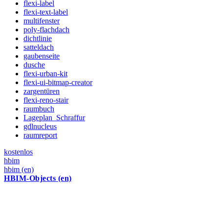
flexi-label
flexi-text-label
multifenster
poly-flachdach
dichtlinie
satteldach
gaubenseite
dusche
flexi-urban-kit
flexi-ui-bitmap-creator
zargentüren
flexi-reno-stair
raumbuch
Lageplan_Schraffur
gdlnucleus
raumreport
kostenlos
hbim
hbim (en)
HBIM-Objects (en)