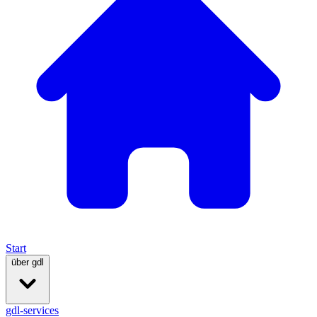
Start
über gdl
gdl-services