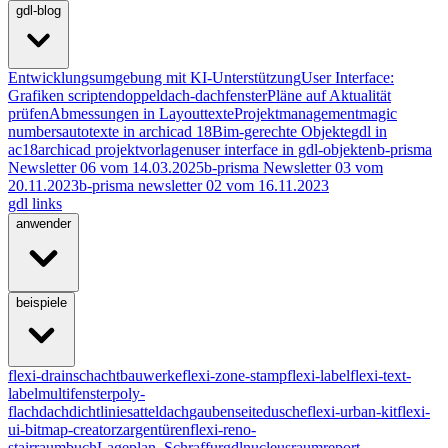
gdl-blog
Entwicklungsumgebung mit KI-Unterstützung
User Interface:
Grafiken scripten
doppeldach-dachfenster
Pläne auf Aktualität
prüfen
Abmessungen in Layouttexte
Projektmanagement
magic
numbers
autotexte in archicad 18
Bim-gerechte Objekte
gdl in
ac18
archicad projektvorlagen
user interface in gdl-objekten
b-prisma
Newsletter 06 vom 14.03.2025
b-prisma Newsletter 03 vom
20.11.2023
b-prisma newsletter 02 vom 16.11.2023
gdl links
anwender
beispiele
flexi-drain
schachtbauwerke
flexi-zone-stamp
flexi-label
flexi-text-
label
multifenster
poly-
flachdach
dichtlinie
satteldach
gaubenseite
dusche
flexi-urban-kit
flexi-
ui-bitmap-creator
zargentüren
flexi-reno-
stair
raumbuch
Lageplan_Schraffur
gdlnucleus
raumreport