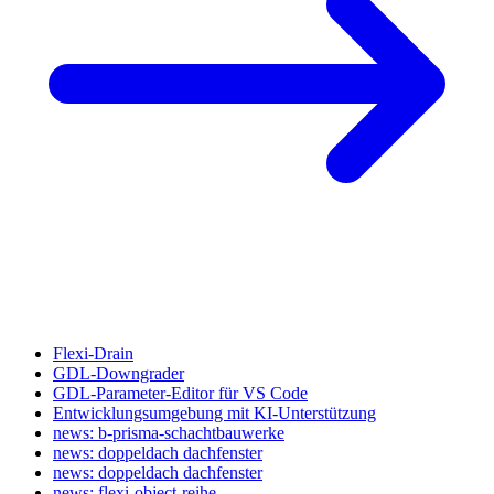
Flexi-Drain
GDL-Downgrader
GDL-Parameter-Editor für VS Code
Entwicklungsumgebung mit KI-Unterstützung
news: b-prisma-schachtbauwerke
news: doppeldach dachfenster
news: doppeldach dachfenster
news: flexi-object-reihe