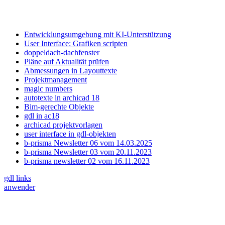
Entwicklungsumgebung mit KI-Unterstützung
User Interface: Grafiken scripten
doppeldach-dachfenster
Pläne auf Aktualität prüfen
Abmessungen in Layouttexte
Projektmanagement
magic numbers
autotexte in archicad 18
Bim-gerechte Objekte
gdl in ac18
archicad projektvorlagen
user interface in gdl-objekten
b-prisma Newsletter 06 vom 14.03.2025
b-prisma Newsletter 03 vom 20.11.2023
b-prisma newsletter 02 vom 16.11.2023
gdl links
anwender