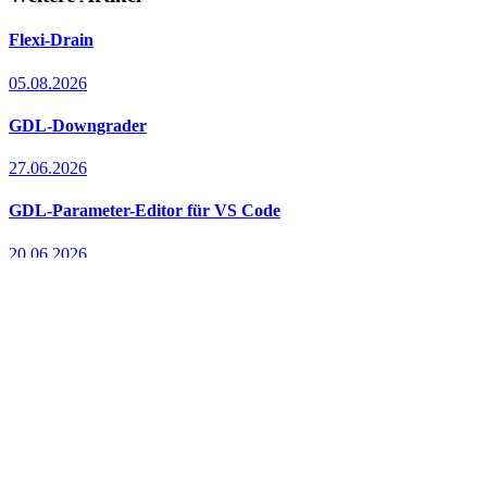
Flexi-Drain
05.08.2026
GDL-Downgrader
27.06.2026
GDL-Parameter-Editor für VS Code
20.06.2026
Ihr Partner für praxisnahe
parametrische GDL-Objekte
und maßgeschneiderte
Archicad-Bibliotheken.
Services