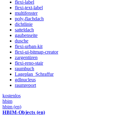
flexi-label
flexi-text-label
multifenster
poly-flachdach
dichtlinie
satteldach
gaubenseite
dusche
flexi-urban-kit
flexi-ui-bitmap-creator
zargentüren
flexi-reno-stair
raumbuch
Lageplan_Schraffur
gdlnucleus
raumreport
kostenlos
hbim
hbim (en)
HBIM-Objects (en)