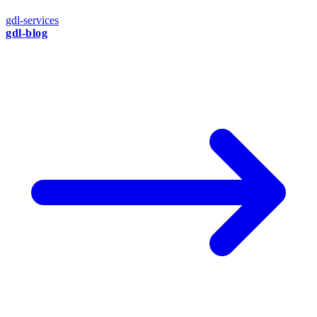
gdl-services
gdl-blog