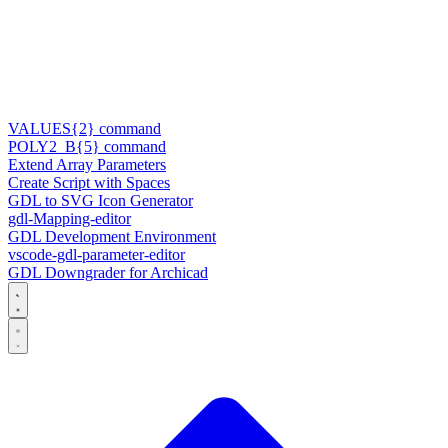
VALUES{2} command
POLY2_B{5} command
Extend Array Parameters
Create Script with Spaces
GDL to SVG Icon Generator
gdl-Mapping-editor
GDL Development Environment
vscode-gdl-parameter-editor
GDL Downgrader for Archicad