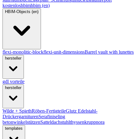
kostenlos
hbim
hbim (en)
HBIM-Objects (en)
flexi-monolitic-block
flexi-unit-dimensions
Barrel vault with lunettes
hersteller
gdl vorteile
hersteller
Wilde + Spieth
Röben-Fertigteile
Glutz Edelstahl-
Drückergarnituren
Serafini
seling
betonwinkelstützen
Satteldachstuhl
thyssenkrupp
nora
templates