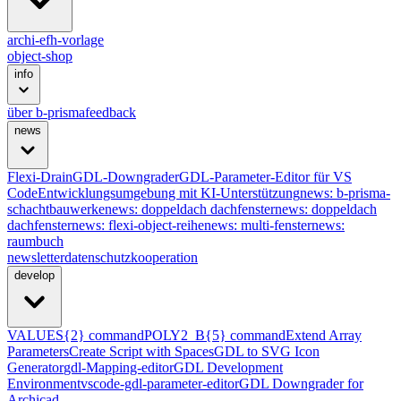
archi-efh-vorlage
object-shop
info
über b-prisma
feedback
news
Flexi-Drain
GDL-Downgrader
GDL-Parameter-Editor für VS
Code
Entwicklungsumgebung mit KI-Unterstützung
news: b-prisma-
schachtbauwerke
news: doppeldach dachfenster
news: doppeldach
dachfenster
news: flexi-object-reihe
news: multi-fenster
news:
raumbuch
newsletter
datenschutz
kooperation
develop
VALUES{2} command
POLY2_B{5} command
Extend Array
Parameters
Create Script with Spaces
GDL to SVG Icon
Generator
gdl-Mapping-editor
GDL Development
Environment
vscode-gdl-parameter-editor
GDL Downgrader for
Archicad