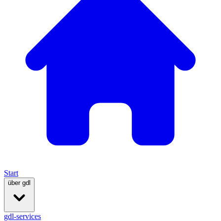
Start
über gdl
gdl-services