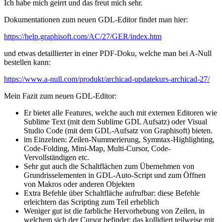
Ich habe mich geirrt und das freut mich sehr.
Dokumentationen zum neuen GDL-Editor findet man hier:
https://help.graphisoft.com/AC/27/GER/index.htm
und etwas detaillierter in einer PDF-Doku, welche man bei A-Null
bestellen kann:
https://www.a-null.com/produkt/archicad-updatekurs-archicad-27/
Mein Fazit zum neuen GDL-Editor:
Er bietet alle Features, welche auch mit externen Editoren wie
Sublime Text (mit dem Sublime GDL Aufsatz) oder Visual
Studio Code (mit dem GDL-Aufsatz von Graphisoft) bieten.
im Einzelnen: Zeilen-Nummerierung, Symntax-Highlighting,
Code-Folding, Mini-Map, Multi-Cursor, Code-
Vervollständigen etc.
Sehr gut auch die Schaltflächen zum Übernehmen von
Grundrisselementen in GDL-Auto-Script und zum Öffnen
von Makros oder anderen Objekten
Extra Befehle über Schaltfläche aufrufbar: diese Befehle
erleichtern das Scripting zum Teil erheblich
Weniger gut ist die farbliche Hervorhebung von Zeilen, in
welchem sich der Cursor befindet; das kollidiert teilweise mit