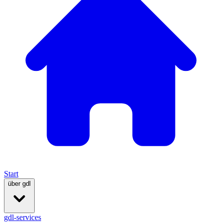
Start
über gdl
gdl-services