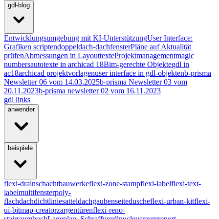
gdl-blog
Entwicklungsumgebung mit KI-Unterstützung
User Interface:
Grafiken scripten
doppeldach-dachfenster
Pläne auf Aktualität
prüfen
Abmessungen in Layouttexte
Projektmanagement
magic
numbers
autotexte in archicad 18
Bim-gerechte Objekte
gdl in
ac18
archicad projektvorlagen
user interface in gdl-objekten
b-prisma
Newsletter 06 vom 14.03.2025
b-prisma Newsletter 03 vom
20.11.2023
b-prisma newsletter 02 vom 16.11.2023
gdl links
anwender
beispiele
flexi-drain
schachtbauwerke
flexi-zone-stamp
flexi-label
flexi-text-
label
multifenster
poly-
flachdach
dichtlinie
satteldach
gaubenseite
dusche
flexi-urban-kit
flexi-
ui-bitmap-creator
zargentüren
flexi-reno-
stair
raumbuch
Lageplan_Schraffur
gdlnucleus
raumreport