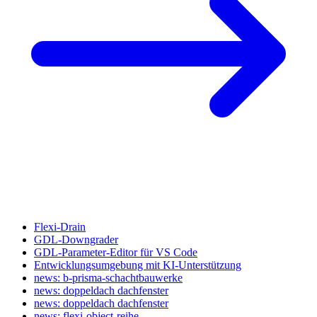
Flexi-Drain
GDL-Downgrader
GDL-Parameter-Editor für VS Code
Entwicklungsumgebung mit KI-Unterstützung
news: b-prisma-schachtbauwerke
news: doppeldach dachfenster
news: doppeldach dachfenster
news: flexi-object-reihe