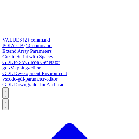
VALUES{2} command
POLY2_B{5} command
Extend Array Parameters
Create Script with Spaces
GDL to SVG Icon Generator
gdl-Mapping-editor
GDL Development Environment
vscode-gdl-parameter-editor
GDL Downgrader for Archicad