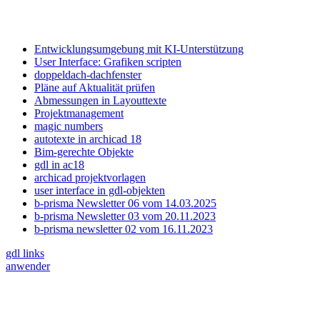
Entwicklungsumgebung mit KI-Unterstützung
User Interface: Grafiken scripten
doppeldach-dachfenster
Pläne auf Aktualität prüfen
Abmessungen in Layouttexte
Projektmanagement
magic numbers
autotexte in archicad 18
Bim-gerechte Objekte
gdl in ac18
archicad projektvorlagen
user interface in gdl-objekten
b-prisma Newsletter 06 vom 14.03.2025
b-prisma Newsletter 03 vom 20.11.2023
b-prisma newsletter 02 vom 16.11.2023
gdl links
anwender