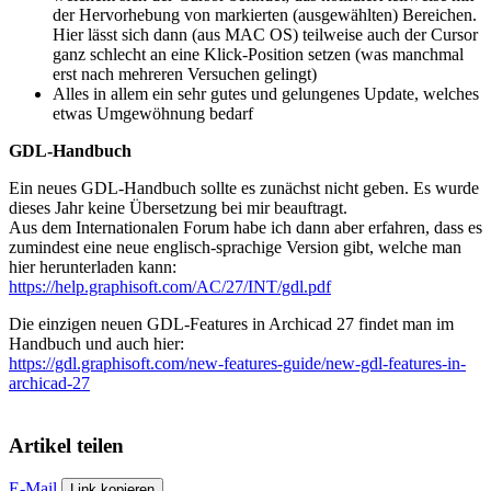
der Hervorhebung von markierten (ausgewählten) Bereichen.
Hier lässt sich dann (aus MAC OS) teilweise auch der Cursor
ganz schlecht an eine Klick-Position setzen (was manchmal
erst nach mehreren Versuchen gelingt)
Alles in allem ein sehr gutes und gelungenes Update, welches
etwas Umgewöhnung bedarf
GDL-Handbuch
Ein neues GDL-Handbuch sollte es zunächst nicht geben. Es wurde
dieses Jahr keine Übersetzung bei mir beauftragt.
Aus dem Internationalen Forum habe ich dann aber erfahren, dass es
zumindest eine neue englisch-sprachige Version gibt, welche man
hier herunterladen kann:
https://help.graphisoft.com/AC/27/INT/gdl.pdf
Die einzigen neuen GDL-Features in Archicad 27 findet man im
Handbuch und auch hier:
https://gdl.graphisoft.com/new-features-guide/new-gdl-features-in-
archicad-27
Artikel teilen
E-Mail
Link kopieren