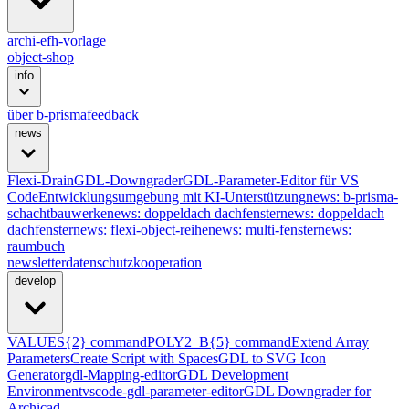
archi-efh-vorlage
object-shop
info
über b-prisma
feedback
news
Flexi-Drain
GDL-Downgrader
GDL-Parameter-Editor für VS
Code
Entwicklungsumgebung mit KI-Unterstützung
news: b-prisma-
schachtbauwerke
news: doppeldach dachfenster
news: doppeldach
dachfenster
news: flexi-object-reihe
news: multi-fenster
news:
raumbuch
newsletter
datenschutz
kooperation
develop
VALUES{2} command
POLY2_B{5} command
Extend Array
Parameters
Create Script with Spaces
GDL to SVG Icon
Generator
gdl-Mapping-editor
GDL Development
Environment
vscode-gdl-parameter-editor
GDL Downgrader for
Archicad