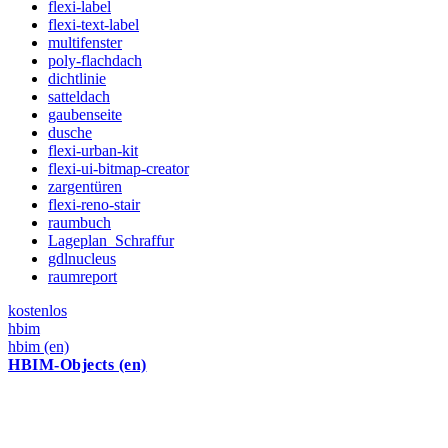
flexi-label
flexi-text-label
multifenster
poly-flachdach
dichtlinie
satteldach
gaubenseite
dusche
flexi-urban-kit
flexi-ui-bitmap-creator
zargentüren
flexi-reno-stair
raumbuch
Lageplan_Schraffur
gdlnucleus
raumreport
kostenlos
hbim
hbim (en)
HBIM-Objects (en)