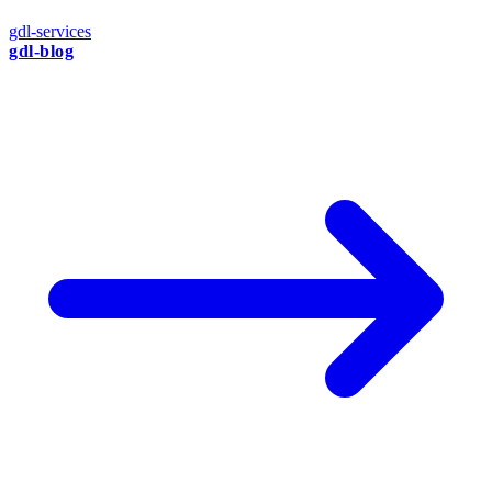
gdl-services
gdl-blog