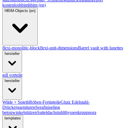
kostenlos
hbim
hbim (en)
HBIM-Objects (en)
flexi-monolitic-block
flexi-unit-dimensions
Barrel vault with lunettes
hersteller
gdl vorteile
hersteller
Wilde + Spieth
Röben-Fertigteile
Glutz Edelstahl-
Drückergarnituren
Serafini
seling
betonwinkelstützen
Satteldachstuhl
thyssenkrupp
nora
templates