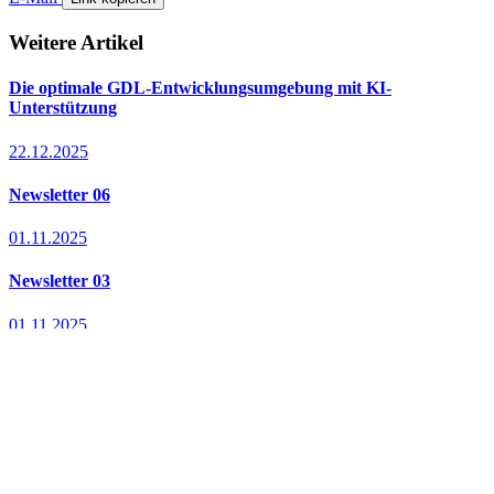
Weitere Artikel
Die optimale GDL-Entwicklungsumgebung mit KI-
Unterstützung
22.12.2025
Newsletter 06
01.11.2025
Newsletter 03
01.11.2025
Ihr Partner für praxisnahe
parametrische GDL-Objekte
und maßgeschneiderte
Archicad-Bibliotheken.