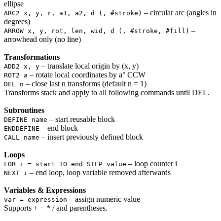
ellipse
– circular arc (angles in
ARC2 x, y, r, a1, a2, d (, #stroke)
degrees)
–
ARROW x, y, rot, len, wid, d (, #stroke, #fill)
arrowhead only (no line)
Transformations
– translate local origin by (x, y)
ADD2 x, y
– rotate local coordinates by a° CCW
ROT2 a
– close last n transforms (default n = 1)
DEL n
Transforms stack and apply to all following commands until DEL.
Subroutines
– start reusable block
DEFINE name
– end block
ENDDEFINE
– insert previously defined block
CALL name
Loops
– loop counter i
FOR i = start TO end STEP value
– end loop, loop variable removed afterwards
NEXT i
Variables & Expressions
– assign numeric value
var = expression
Supports + − * / and parentheses.