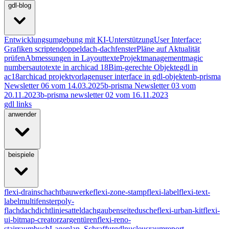
gdl-blog
Entwicklungsumgebung mit KI-Unterstützung
User Interface:
Grafiken scripten
doppeldach-dachfenster
Pläne auf Aktualität
prüfen
Abmessungen in Layouttexte
Projektmanagement
magic
numbers
autotexte in archicad 18
Bim-gerechte Objekte
gdl in
ac18
archicad projektvorlagen
user interface in gdl-objekten
b-prisma
Newsletter 06 vom 14.03.2025
b-prisma Newsletter 03 vom
20.11.2023
b-prisma newsletter 02 vom 16.11.2023
gdl links
anwender
beispiele
flexi-drain
schachtbauwerke
flexi-zone-stamp
flexi-label
flexi-text-
label
multifenster
poly-
flachdach
dichtlinie
satteldach
gaubenseite
dusche
flexi-urban-kit
flexi-
ui-bitmap-creator
zargentüren
flexi-reno-
stair
raumbuch
Lageplan_Schraffur
gdlnucleus
raumreport