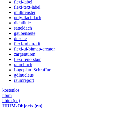
flexi-label
flexi-text-label
multifenster
poly-flachdach
dichtlinie
satteldach
gaubenseite
dusche
flexi-urban-kit
flexi-ui-bitmap-creator
zargentüren
flexi-reno-stair
raumbuch
Lageplan_Schraffur
gdlnucleus
raumreport
kostenlos
hbim
hbim (en)
HBIM-Objects (en)