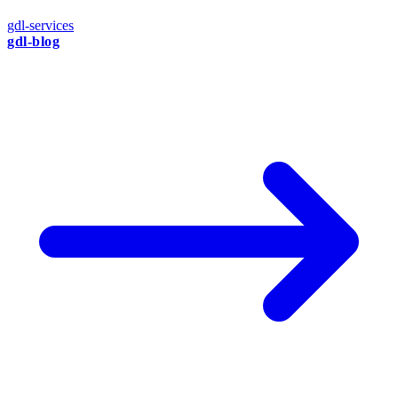
gdl-services
gdl-blog