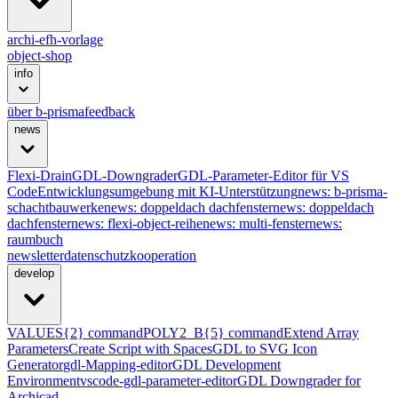
archi-efh-vorlage
object-shop
info
über b-prisma
feedback
news
Flexi-Drain
GDL-Downgrader
GDL-Parameter-Editor für VS
Code
Entwicklungsumgebung mit KI-Unterstützung
news: b-prisma-
schachtbauwerke
news: doppeldach dachfenster
news: doppeldach
dachfenster
news: flexi-object-reihe
news: multi-fenster
news:
raumbuch
newsletter
datenschutz
kooperation
develop
VALUES{2} command
POLY2_B{5} command
Extend Array
Parameters
Create Script with Spaces
GDL to SVG Icon
Generator
gdl-Mapping-editor
GDL Development
Environment
vscode-gdl-parameter-editor
GDL Downgrader for
Archicad