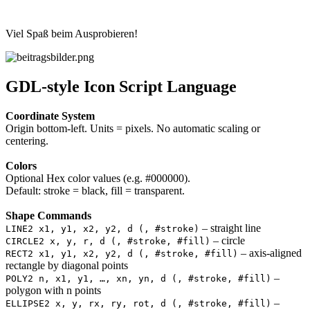
Viel Spaß beim Ausprobieren!
GDL-style Icon Script Language
Coordinate System
Origin bottom-left. Units = pixels. No automatic scaling or
centering.
Colors
Optional Hex color values (e.g. #000000).
Default: stroke = black, fill = transparent.
Shape Commands
– straight line
LINE2 x1, y1, x2, y2, d (, #stroke)
– circle
CIRCLE2 x, y, r, d (, #stroke, #fill)
– axis-aligned
RECT2 x1, y1, x2, y2, d (, #stroke, #fill)
rectangle by diagonal points
–
POLY2 n, x1, y1, …, xn, yn, d (, #stroke, #fill)
polygon with n points
–
ELLIPSE2 x, y, rx, ry, rot, d (, #stroke, #fill)