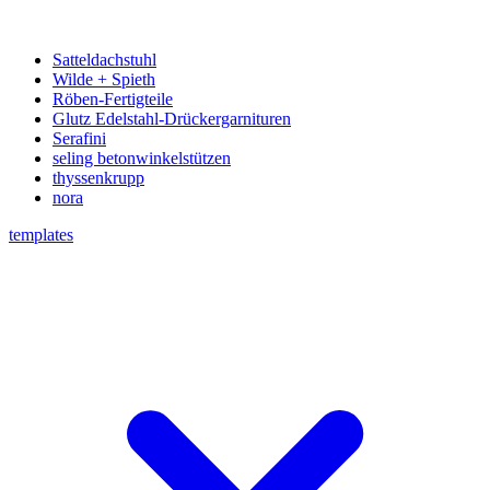
Satteldachstuhl
Wilde + Spieth
Röben-Fertigteile
Glutz Edelstahl-Drückergarnituren
Serafini
seling betonwinkelstützen
thyssenkrupp
nora
templates