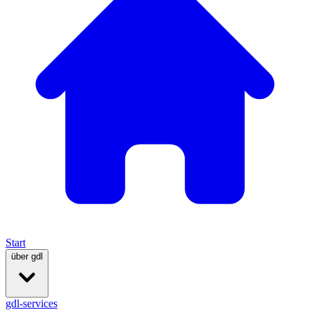
Start
über gdl
gdl-services