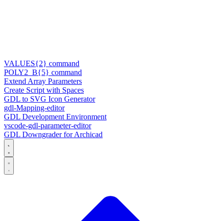
VALUES{2} command
POLY2_B{5} command
Extend Array Parameters
Create Script with Spaces
GDL to SVG Icon Generator
gdl-Mapping-editor
GDL Development Environment
vscode-gdl-parameter-editor
GDL Downgrader for Archicad