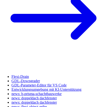
Flexi-Drain
GDL-Downgrader
GDL-Parameter-Editor für VS Code
Entwicklungsumgebung mit KI-Unterstützung
news: b-prisma-schachtbauwerke
news: doppeldach dachfenster
news: doppeldach dachfenster
news: flexi-object-reihe