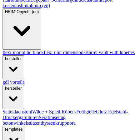
kostenlos
hbim
hbim (en)
HBIM-Objects (en)
flexi-monolitic-block
flexi-unit-dimensions
Barrel vault with lunettes
hersteller
gdl vorteile
hersteller
Satteldachstuhl
Wilde + Spieth
Röben-Fertigteile
Glutz Edelstahl-
Drückergarnituren
Serafini
seling
betonwinkelstützen
thyssenkrupp
nora
templates