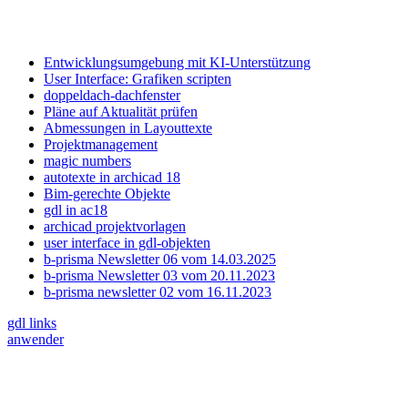
Entwicklungsumgebung mit KI-Unterstützung
User Interface: Grafiken scripten
doppeldach-dachfenster
Pläne auf Aktualität prüfen
Abmessungen in Layouttexte
Projektmanagement
magic numbers
autotexte in archicad 18
Bim-gerechte Objekte
gdl in ac18
archicad projektvorlagen
user interface in gdl-objekten
b-prisma Newsletter 06 vom 14.03.2025
b-prisma Newsletter 03 vom 20.11.2023
b-prisma newsletter 02 vom 16.11.2023
gdl links
anwender