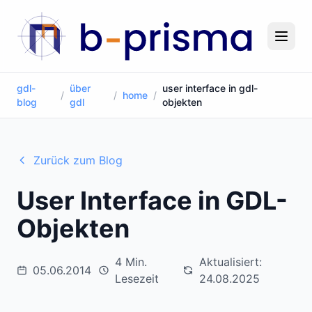
gdl-
über
user interface in gdl-
/
/
home
/
blog
gdl
objekten
Zurück zum Blog
User Interface in GDL-
Objekten
4 Min.
Aktualisiert:
05.06.2014
Lesezeit
24.08.2025